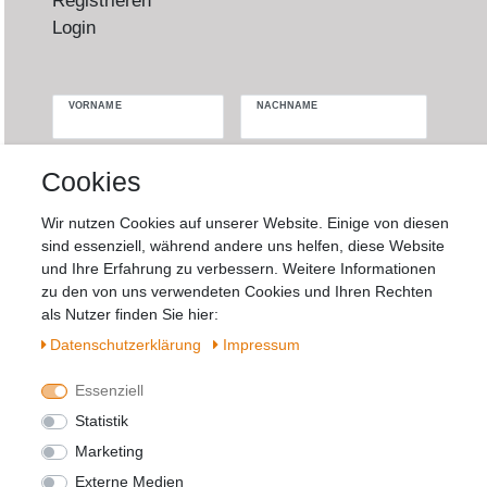
Registrieren
Login
VORNAME
NACHNAME
Newsletter
E-MAIL **
Cookies
Honig
Wir nutzen Cookies auf unserer Website. Einige von diesen
Hiermit bestätige ich, dass ich die
Daten­
sind essenziell, während andere uns helfen, diese Website
schutz­erklärung
gelesen habe. Meine
und Ihre Erfahrung zu verbessern. Weitere Informationen
Einwilligung kann ich jederzeit widerrufen.**
zu den von uns verwendeten Cookies und Ihren Rechten
als Nutzer finden Sie hier:
Abonnieren
Daten­schutz­erklärung
Impressum
** Hierbei handelt es sich um ein Pflichtfeld.
Essenziell
Statistik
Widerrufs­recht
Impressum
Marketing
Externe Medien