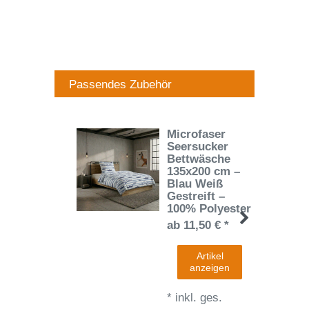
Passendes Zubehör
Microfaser
Seersucker
Bettwäsche
135x200 cm –
Blau Weiß
Gestreift –
100% Polyester
ab 11,50 € *
Artikel
anzeigen
*
inkl. ges.