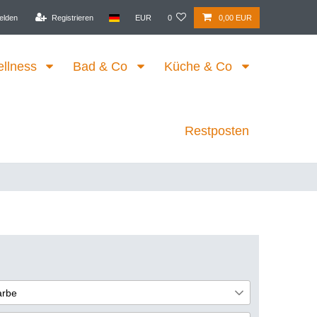
elden
Registrieren
EUR
0
0,00 EUR
ellness
Bad & Co
Küche & Co
Restposten
arbe
lau
1