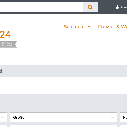
Anm
Schlafen
Freizeit & W
l
Größe
F
62/68
B
1
1