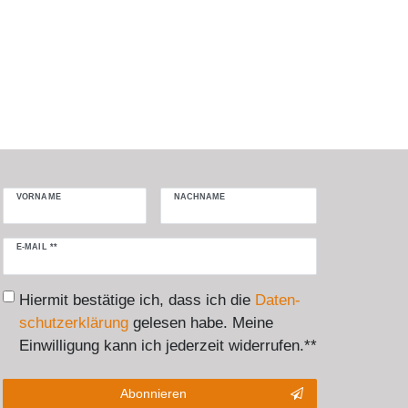
VORNAME
NACHNAME
Newsletter
E-MAIL **
Honig
Hiermit bestätige ich, dass ich die
Daten­
schutz­erklärung
gelesen habe. Meine
Einwilligung kann ich jederzeit widerrufen.**
Abonnieren