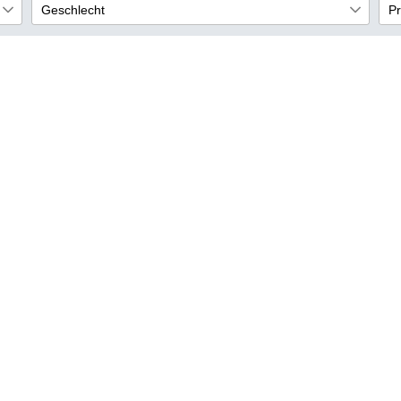
Geschlecht
Pr
74/80
B
1
Kinder
1
1
68/92
R
1
S
W