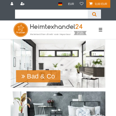
EUR
0,00 EUR
☰
Bad & Co