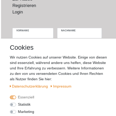
Registrieren
Login
VORNAME
NACHNAME
Newsletter
E-MAIL **
Cookies
Honig
Wir nutzen Cookies auf unserer Website. Einige von diesen
Hiermit bestätige ich, dass ich die
Daten­
sind essenziell, während andere uns helfen, diese Website
schutz­erklärung
gelesen habe. Meine
und Ihre Erfahrung zu verbessern. Weitere Informationen
Einwilligung kann ich jederzeit widerrufen.**
zu den von uns verwendeten Cookies und Ihren Rechten
als Nutzer finden Sie hier:
Daten­schutz­erklärung
Impressum
Abonnieren
** Hierbei handelt es sich um ein Pflichtfeld.
Essenziell
Statistik
Marketing
Widerrufs­recht
Impressum