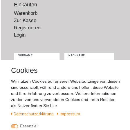
Einkaufen
Warenkorb
Zur Kasse
Registrieren
Login
VORNAME
NACHNAME
Cookies
Newsletter
E-MAIL **
Honig
Wir nutzen Cookies auf unserer Website. Einige von diesen
sind essenziell, während andere uns helfen, diese Website
Hiermit bestätige ich, dass ich die
Daten­
und Ihre Erfahrung zu verbessern. Weitere Informationen
schutz­erklärung
gelesen habe. Meine
zu den von uns verwendeten Cookies und Ihren Rechten
Einwilligung kann ich jederzeit widerrufen.**
als Nutzer finden Sie hier:
Daten­schutz­erklärung
Impressum
Abonnieren
Essenziell
** Hierbei handelt es sich um ein Pflichtfeld.