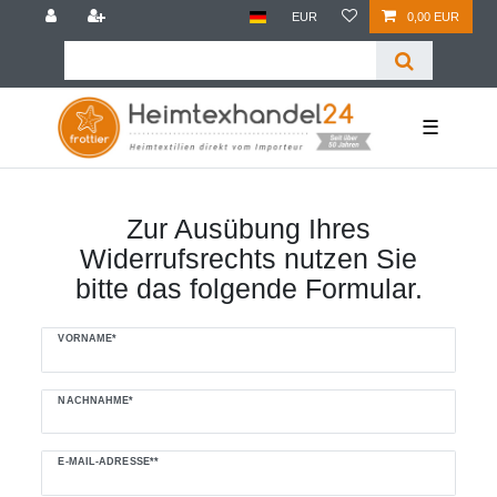
EUR
0,00 EUR
☰
Zur Ausübung Ihres
Widerrufsrechts nutzen Sie
bitte das folgende Formular.
Ceres::Template.mailFormHoneypotLabel
VORNAME*
NACHNAHME*
E-MAIL-ADRESSE**