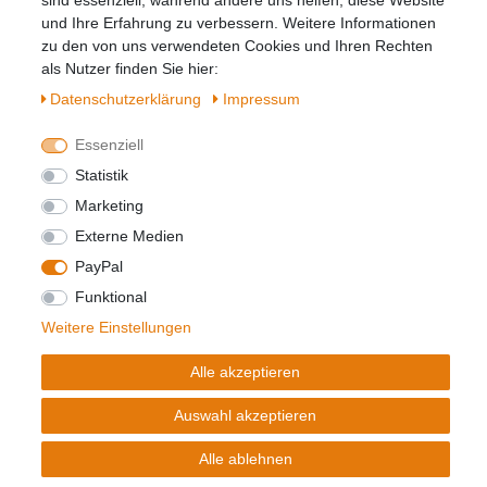
sind essenziell, während andere uns helfen, diese Website
Hiermit bestätige ich, dass ich die
Daten­
und Ihre Erfahrung zu verbessern. Weitere Informationen
schutz­erklärung
gelesen habe. Meine
zu den von uns verwendeten Cookies und Ihren Rechten
Einwilligung kann ich jederzeit widerrufen.**
als Nutzer finden Sie hier:
Daten­schutz­erklärung
Impressum
Abonnieren
Essenziell
** Hierbei handelt es sich um ein Pflichtfeld.
Statistik
Marketing
Widerrufs­recht
Impressum
Externe Medien
PayPal
Daten­schutz­erklärung
AGB
Kontakt
Funktional
Weitere Einstellungen
© Copyright 2026 | Alle Rechte vorbehalten.
Alle akzeptieren
Realisierung und Umsetzung by
e
Commerce-factory
Auswahl akzeptieren
Alle ablehnen