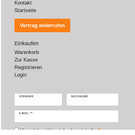
Kontakt
Startseite
Vertrag widerrufen
Einkaufen
Warenkorb
Zur Kasse
Registrieren
Login
VORNAME
NACHNAME
Newsletter
E-MAIL **
Honig
Hiermit bestätige ich, dass ich die
Daten­