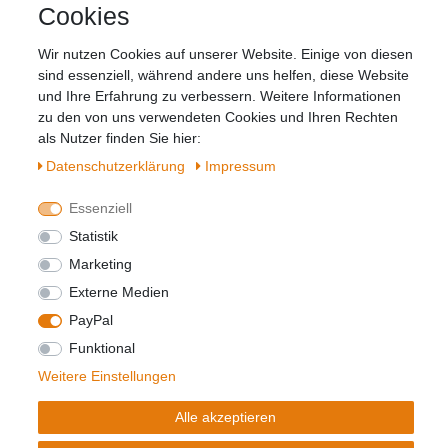
schutz­erklärung
gelesen habe. Meine
Cookies
Einwilligung kann ich jederzeit widerrufen.**
Wir nutzen Cookies auf unserer Website. Einige von diesen
sind essenziell, während andere uns helfen, diese Website
Abonnieren
und Ihre Erfahrung zu verbessern. Weitere Informationen
zu den von uns verwendeten Cookies und Ihren Rechten
** Hierbei handelt es sich um ein Pflichtfeld.
als Nutzer finden Sie hier:
Daten­schutz­erklärung
Impressum
Widerrufs­recht
Impressum
Essenziell
Statistik
Daten­schutz­erklärung
AGB
Kontakt
Marketing
Externe Medien
© Copyright 2026 | Alle Rechte vorbehalten.
PayPal
Funktional
Realisierung und Umsetzung by
e
Commerce-factory
Weitere Einstellungen
Alle akzeptieren