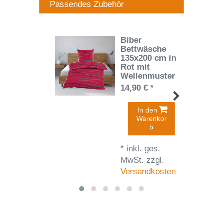
Passendes Zubehör
Biber
Bettwäsche
135x200 cm in
Rot mit
Wellenmuster
14,90 € *
In den
Warenkor
b
*
inkl. ges.
MwSt.
zzgl.
Versandkosten