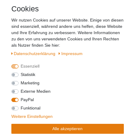
Newsletter
E-MAIL **
Cookies
Honig
Wir nutzen Cookies auf unserer Website. Einige von diesen
Hiermit bestätige ich, dass ich die
Daten­
sind essenziell, während andere uns helfen, diese Website
schutz­erklärung
gelesen habe. Meine
und Ihre Erfahrung zu verbessern. Weitere Informationen
Einwilligung kann ich jederzeit widerrufen.**
zu den von uns verwendeten Cookies und Ihren Rechten
als Nutzer finden Sie hier:
Daten­schutz­erklärung
Impressum
Abonnieren
** Hierbei handelt es sich um ein Pflichtfeld.
Essenziell
Statistik
Marketing
Widerrufs­recht
Impressum
Externe Medien
PayPal
Daten­schutz­erklärung
AGB
Kontakt
Funktional
Weitere Einstellungen
© Copyright 2026 | Alle Rechte vorbehalten.
Alle akzeptieren
Realisierung und Umsetzung by
e
Commerce-factory