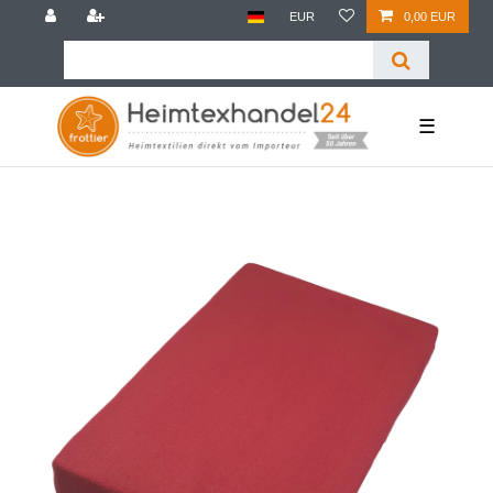
EUR
0,00 EUR
☰