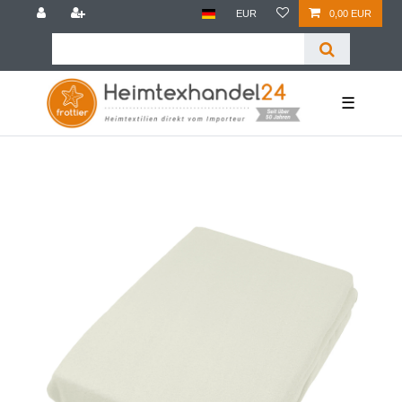
EUR
0,00 EUR
☰