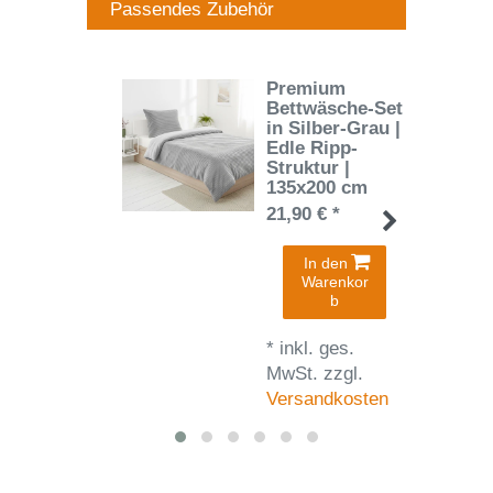
Passendes Zubehör
Premium
Bettwäsche-Set
in Silber-Grau |
Edle Ripp-
Struktur |
135x200 cm
21,90 € *
In den
Warenkor
b
*
inkl. ges.
MwSt.
zzgl.
Versandkosten