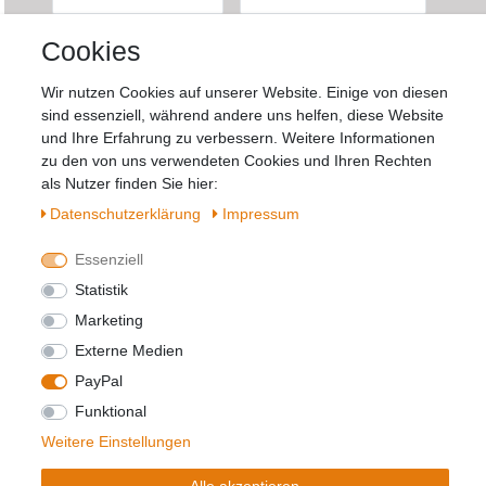
Newsletter
E-MAIL **
Cookies
Honig
Wir nutzen Cookies auf unserer Website. Einige von diesen
Hiermit bestätige ich, dass ich die
Daten­
sind essenziell, während andere uns helfen, diese Website
schutz­erklärung
gelesen habe. Meine
und Ihre Erfahrung zu verbessern. Weitere Informationen
Einwilligung kann ich jederzeit widerrufen.**
zu den von uns verwendeten Cookies und Ihren Rechten
als Nutzer finden Sie hier:
Daten­schutz­erklärung
Impressum
Abonnieren
** Hierbei handelt es sich um ein Pflichtfeld.
Essenziell
Statistik
Marketing
Widerrufs­recht
Impressum
Externe Medien
PayPal
Daten­schutz­erklärung
AGB
Kontakt
Funktional
Weitere Einstellungen
© Copyright 2026 | Alle Rechte vorbehalten.