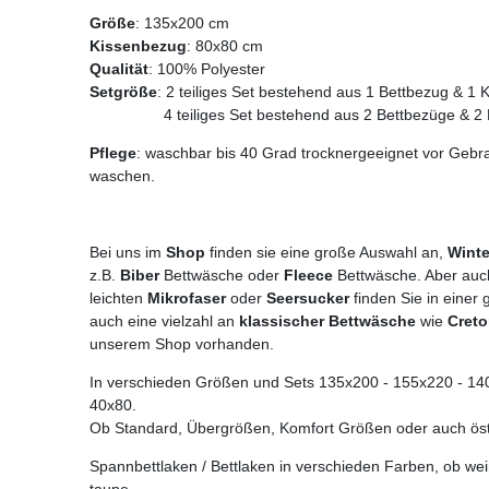
Größe
: 135x200 cm
Kissenbezug
: 80x80 cm
Qualität
: 100% Polyester
Setgröße
: 2 teiliges Set bestehend aus 1 Bettbezug & 1 
4 teiliges Set bestehend aus 2 Bettbezüge & 2 K
Pflege
: waschbar bis 40 Grad trocknergeeignet vor Gebr
waschen.
Bei uns im
Shop
finden sie eine große Auswahl an,
Winte
z.B.
Biber
Bettwäsche oder
Fleece
Bettwäsche. Aber auc
leichten
Mikrofaser
oder
Seersucker
finden Sie in einer
auch eine vielzahl an
klassischer Bettwäsche
wie
Cret
unserem Shop vorhanden.
In verschieden Größen und Sets 135x200 - 155x220 - 140x2
40x80.
Ob Standard, Übergrößen, Komfort Größen oder auch öst
Spannbettlaken / Bettlaken in verschieden Farben, ob weiß
taupe.