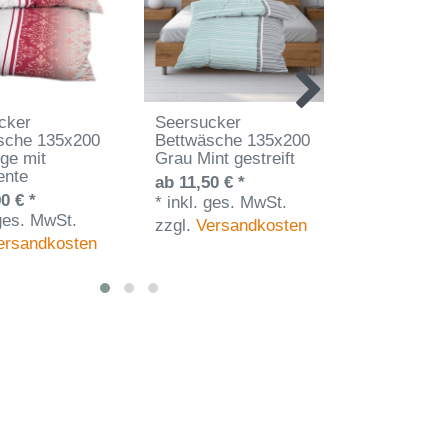
cker
Seersucker
Seersucke
sche 135x200
Bettwäsche 135x200
Bettwäsch
ge mit
Grau Mint gestreift
Anthrazit 
ente
Streifen
ab 11,50 € *
0 € *
ab 11,50 € 
*
inkl. ges. MwSt.
 ges. MwSt.
*
inkl. ges
zzgl.
Versandkosten
ersandkosten
zzgl.
Vers