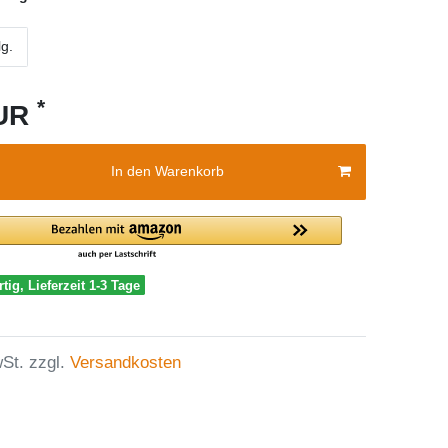
lg.
*
EUR
In den Warenkorb
tig, Lieferzeit 1-3 Tage
St. zzgl.
Versandkosten