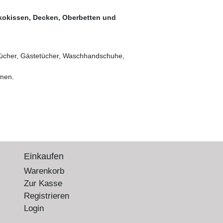
kokissen, Decken, Oberbetten und
tücher, Gästetücher, Waschhandschuhe,
mmen.
Einkaufen
Warenkorb
Zur Kasse
Registrieren
Login