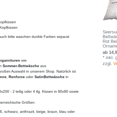
Kopfkissen
opfkissen
Seersu
Bettwä
auch bitte waschen dunkle Farben separat
Rot Bei
Ornam
ab 14,9
*
inkl.
rgarnituren
wie
zzgl.
V
h
Sommer-Bettwäsche
aus
 großen Auswahl in unserem Shop. Natürlich ist
onne
,
Renforce
oder
Satin
Bettwäsche
in
00 - 2 teilig oder 4 tlg. Kissen in 80x80 sowie
erreichische Größen.
, schwarz, anthrazit, beige, braun, blau oder