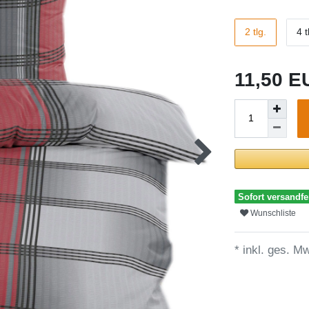
2 tlg.
4 t
11,50 
Sofort versandfer
Wunschliste
* inkl. ges. Mw