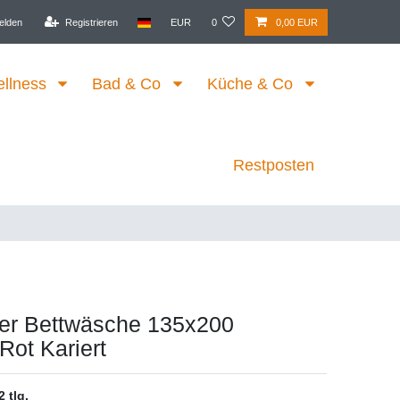
elden
Registrieren
EUR
0
0,00 EUR
ellness
Bad & Co
Küche & Co
Restposten
er Bettwäsche 135x200
Rot Kariert
2 tlg.