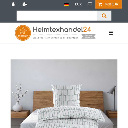
EUR
0,00 EUR
☰