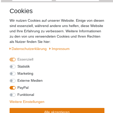
Newsletter
E-MAIL **
Cookies
Honig
Wir nutzen Cookies auf unserer Website. Einige von diesen
Hiermit bestätige ich, dass ich die
Daten­
sind essenziell, während andere uns helfen, diese Website
schutz­erklärung
gelesen habe. Meine
und Ihre Erfahrung zu verbessern. Weitere Informationen
Einwilligung kann ich jederzeit widerrufen.**
zu den von uns verwendeten Cookies und Ihren Rechten
als Nutzer finden Sie hier:
Abonnieren
Daten­schutz­erklärung
Impressum
** Hierbei handelt es sich um ein Pflichtfeld.
Essenziell
Statistik
Marketing
Widerrufs­recht
Impressum
Externe Medien
PayPal
Daten­schutz­erklärung
AGB
Kontakt
Funktional
Weitere Einstellungen
© Copyright 2026 | Alle Rechte vorbehalten.
Alle akzeptieren