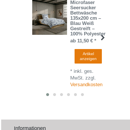
Microfaser
Seersucker
Bettwäsche
135x200 cm –
Blau Weiß
Gestreift –
100% Polyester
ab 11,50 € *
Artikel
anzeigen
*
inkl. ges.
MwSt.
zzgl.
Versandkosten
Informationen