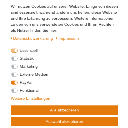
Wir nutzen Cookies auf unserer Website. Einige von diesen
Hiermit bestätige ich, dass ich die
Daten­
sind essenziell, während andere uns helfen, diese Website
schutz­erklärung
gelesen habe. Meine
und Ihre Erfahrung zu verbessern. Weitere Informationen
Einwilligung kann ich jederzeit widerrufen.**
zu den von uns verwendeten Cookies und Ihren Rechten
als Nutzer finden Sie hier:
Abonnieren
Daten­schutz­erklärung
Impressum
** Hierbei handelt es sich um ein Pflichtfeld.
Essenziell
Statistik
Widerrufs­recht
Impressum
Marketing
Externe Medien
PayPal
Daten­schutz­erklärung
AGB
Kontakt
Funktional
Weitere Einstellungen
© Copyright 2026 | Alle Rechte vorbehalten.
Alle akzeptieren
Realisierung und Umsetzung by
e
Commerce-factory
Auswahl akzeptieren