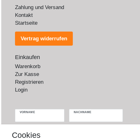
Zahlung und Versand
Kontakt
Startseite
Vertrag widerrufen
Einkaufen
Warenkorb
Zur Kasse
Registrieren
Login
VORNAME
NACHNAME
Newsletter
E-MAIL **
Cookies
Honig