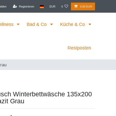
elden
Registrieren
EUR
0
0,00 EUR
ellness
Bad & Co
Küche & Co
Restposten
Grau
üsch Winterbettwäsche 135x200
zit Grau