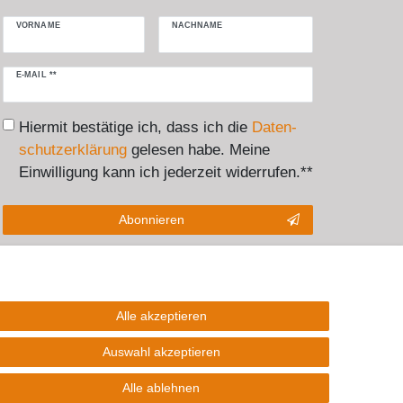
VORNAME
NACHNAME
Newsletter
E-MAIL **
Honig
Hiermit bestätige ich, dass ich die
Daten­
schutz­erklärung
gelesen habe. Meine
Einwilligung kann ich jederzeit widerrufen.**
Abonnieren
** Hierbei handelt es sich um ein Pflichtfeld.
Alle akzeptieren
akt
Auswahl akzeptieren
Alle ablehnen