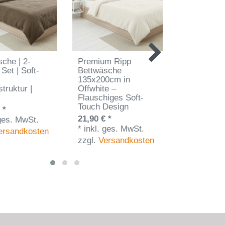
che | 2-
Premium Ripp
Biber Bett
 Set | Soft-
Bettwäsche
135x200 c
135x200cm in
Rosenmust
truktur |
Offwhite –
14,90 € *
Flauschiges Soft-
*
inkl. ges
Touch Design
 *
zzgl.
Vers
21,90 € *
 ges. MwSt.
*
inkl. ges. MwSt.
ersandkosten
zzgl.
Versandkosten