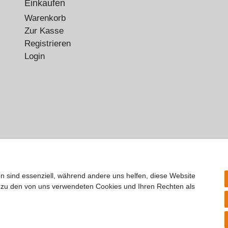
Einkaufen
Warenkorb
Zur Kasse
Registrieren
Login
n sind essenziell, während andere uns helfen, diese Website
n zu den von uns verwendeten Cookies und Ihren Rechten als
rrufs­recht
Impressum
Daten­schutz­erklärung
AGB
Kont
© Copyright 2026 | Alle Rechte vorbehalten.