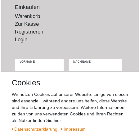
Einkaufen
Warenkorb
Zur Kasse
Registrieren
Login
VORNAME
NACHNAME
Newsletter
E-MAIL **
Cookies
Honig
Wir nutzen Cookies auf unserer Website. Einige von diesen
Hiermit bestätige ich, dass ich die
Daten­
sind essenziell, während andere uns helfen, diese Website
schutz­erklärung
gelesen habe. Meine
und Ihre Erfahrung zu verbessern. Weitere Informationen
Einwilligung kann ich jederzeit widerrufen.**
zu den von uns verwendeten Cookies und Ihren Rechten
als Nutzer finden Sie hier:
Abonnieren
Daten­schutz­erklärung
Impressum