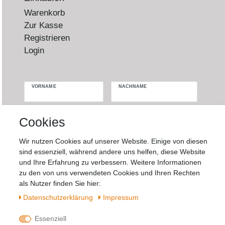
Warenkorb
Zur Kasse
Registrieren
Login
VORNAME
NACHNAME
Newsletter
E-MAIL **
Cookies
Honig
Wir nutzen Cookies auf unserer Website. Einige von diesen
Hiermit bestätige ich, dass ich die
Daten­
sind essenziell, während andere uns helfen, diese Website
schutz­erklärung
gelesen habe. Meine
und Ihre Erfahrung zu verbessern. Weitere Informationen
Einwilligung kann ich jederzeit widerrufen.**
zu den von uns verwendeten Cookies und Ihren Rechten
als Nutzer finden Sie hier:
Abonnieren
Daten­schutz­erklärung
Impressum
** Hierbei handelt es sich um ein Pflichtfeld.
Essenziell