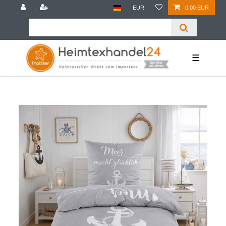
EUR
0,00 EUR
☰