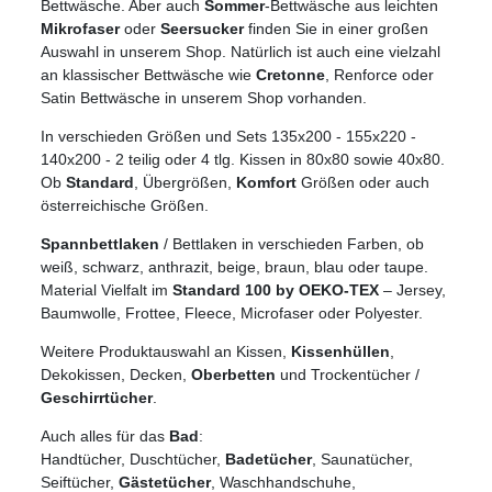
Bettwäsche. Aber auch
Sommer
-Bettwäsche aus leichten
Mikrofaser
oder
Seersucker
finden Sie in einer großen
Auswahl in unserem Shop. Natürlich ist auch eine vielzahl
an klassischer Bettwäsche wie
Cretonne
, Renforce oder
Satin Bettwäsche in unserem Shop vorhanden.
In verschieden Größen und Sets 135x200 - 155x220 -
140x200 - 2 teilig oder 4 tlg. Kissen in 80x80 sowie 40x80.
Ob
Standard
, Übergrößen,
Komfort
Größen oder auch
österreichische Größen.
Spannbettlaken
/ Bettlaken in verschieden Farben, ob
weiß, schwarz, anthrazit, beige, braun, blau oder taupe.
Material Vielfalt im
Standard 100 by OEKO-TEX
– Jersey,
Baumwolle, Frottee, Fleece, Microfaser oder Polyester.
Weitere Produktauswahl an Kissen,
Kissenhüllen
,
Dekokissen, Decken,
Oberbetten
und Trockentücher /
Geschirrtücher
.
Auch alles für das
Bad
:
Handtücher, Duschtücher,
Badetücher
, Saunatücher,
Seiftücher,
Gästetücher
, Waschhandschuhe,