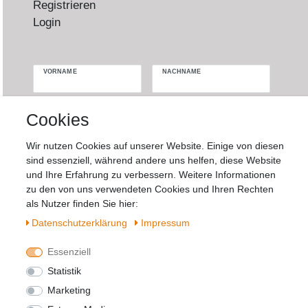
Registrieren
Login
VORNAME
NACHNAME
Newsletter
E-MAIL **
Cookies
Honig
Wir nutzen Cookies auf unserer Website. Einige von diesen
Hiermit bestätige ich, dass ich die
Daten­
sind essenziell, während andere uns helfen, diese Website
schutz­erklärung
gelesen habe. Meine
und Ihre Erfahrung zu verbessern. Weitere Informationen
Einwilligung kann ich jederzeit widerrufen.**
zu den von uns verwendeten Cookies und Ihren Rechten
als Nutzer finden Sie hier:
Abonnieren
Daten­schutz­erklärung
Impressum
** Hierbei handelt es sich um ein Pflichtfeld.
Essenziell
Statistik
Widerrufs­recht
Impressum
Marketing