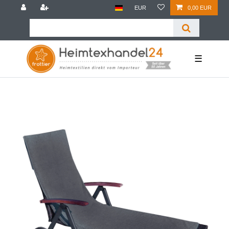
EUR
0,00 EUR
☰