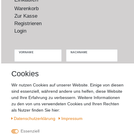
Warenkorb
Zur Kasse
Registrieren
Login
VORNAME
NACHNAME
Newsletter
E-MAIL **
Cookies
Honig
Wir nutzen Cookies auf unserer Website. Einige von diesen
Hiermit bestätige ich, dass ich die
Daten­
sind essenziell, während andere uns helfen, diese Website
schutz­erklärung
gelesen habe. Meine
und Ihre Erfahrung zu verbessern. Weitere Informationen
Einwilligung kann ich jederzeit widerrufen.**
zu den von uns verwendeten Cookies und Ihren Rechten
als Nutzer finden Sie hier:
Abonnieren
Daten­schutz­erklärung
Impressum
** Hierbei handelt es sich um ein Pflichtfeld.
Essenziell