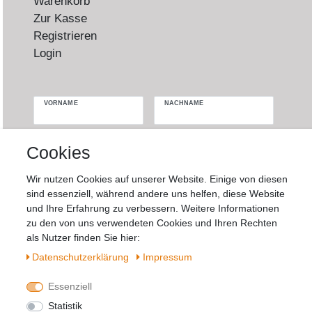
Warenkorb
Zur Kasse
Registrieren
Login
VORNAME
NACHNAME
Newsletter
E-MAIL **
Cookies
Honig
Wir nutzen Cookies auf unserer Website. Einige von diesen
Hiermit bestätige ich, dass ich die
Daten­
sind essenziell, während andere uns helfen, diese Website
schutz­erklärung
gelesen habe. Meine
und Ihre Erfahrung zu verbessern. Weitere Informationen
Einwilligung kann ich jederzeit widerrufen.**
zu den von uns verwendeten Cookies und Ihren Rechten
als Nutzer finden Sie hier:
Abonnieren
Daten­schutz­erklärung
Impressum
** Hierbei handelt es sich um ein Pflichtfeld.
Essenziell
Statistik