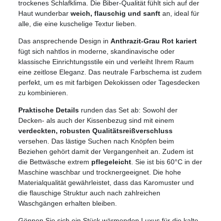
trockenes Schlafklima. Die Biber-Qualität fühlt sich auf der
Haut wunderbar
weich, flauschig und sanft
an, ideal für
alle, die eine kuschelige Textur lieben.
Das ansprechende Design in
Anthrazit-Grau Rot kariert
fügt sich nahtlos in moderne, skandinavische oder
klassische Einrichtungsstile ein und verleiht Ihrem Raum
eine zeitlose Eleganz. Das neutrale Farbschema ist zudem
perfekt, um es mit farbigen Dekokissen oder Tagesdecken
zu kombinieren.
Praktische Details
runden das Set ab: Sowohl der
Decken- als auch der Kissenbezug sind mit einem
verdeckten, robusten Qualitätsreißverschluss
versehen. Das lästige Suchen nach Knöpfen beim
Beziehen gehört damit der Vergangenheit an. Zudem ist
die Bettwäsche extrem
pflegeleicht
. Sie ist bis 60°C in der
Maschine waschbar und trocknergeeignet. Die hohe
Materialqualität gewährleistet, dass das Karomuster und
die flauschige Struktur auch nach zahlreichen
Waschgängen erhalten bleiben.
Gönnen Sie sich ein Stück wärmenden Luxus für die kalte