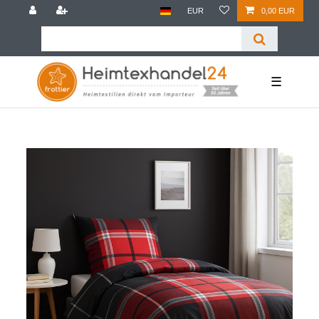
EUR
0,00 EUR
☰