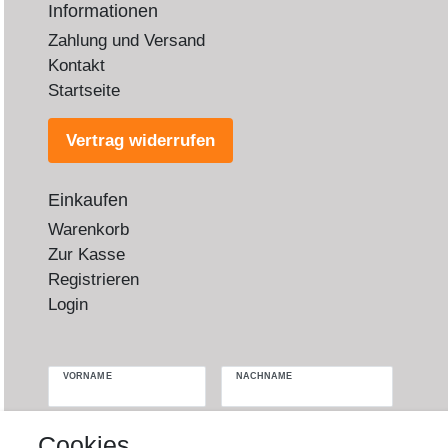
Informationen
Zahlung und Versand
Kontakt
Startseite
Vertrag widerrufen
Einkaufen
Warenkorb
Zur Kasse
Registrieren
Login
VORNAME
NACHNAME
Newsletter
E-MAIL **
Cookies