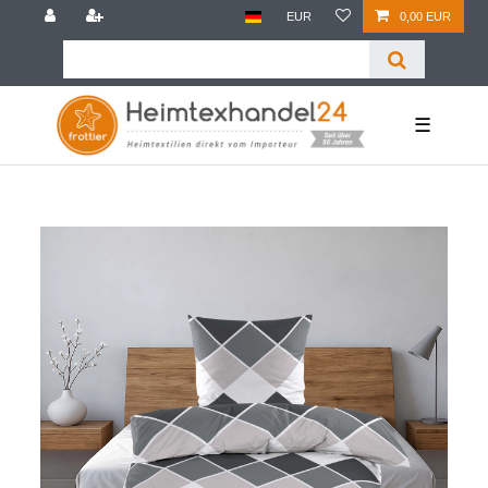
EUR
0,00 EUR
☰