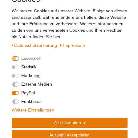
Honig
Wir nutzen Cookies auf unserer Website. Einige von diesen
Hiermit bestätige ich, dass ich die
Daten­
sind essenziell, während andere uns helfen, diese Website
schutz­erklärung
gelesen habe. Meine
und Ihre Erfahrung zu verbessern. Weitere Informationen
Einwilligung kann ich jederzeit widerrufen.**
zu den von uns verwendeten Cookies und Ihren Rechten
als Nutzer finden Sie hier:
Abonnieren
Daten­schutz­erklärung
Impressum
** Hierbei handelt es sich um ein Pflichtfeld.
Essenziell
Statistik
Marketing
Widerrufs­recht
Impressum
Externe Medien
PayPal
Daten­schutz­erklärung
AGB
Kontakt
Funktional
Weitere Einstellungen
© Copyright 2026 | Alle Rechte vorbehalten.
Alle akzeptieren
Realisierung und Umsetzung by
e
Commerce-factory
Auswahl akzeptieren