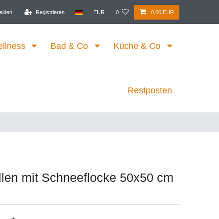
elden
Registrieren
EUR
0
0,00 EUR
ellness
Bad & Co
Küche & Co
Restposten
llen mit Schneeflocke 50x50 cm