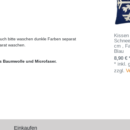
Kissen
auch bitte waschen dunkle Farben separat
Schnee
arat waschen.
cm
, F
Blau
8,90 € 
s Baumwolle und Microfaser.
*
inkl.
zzgl.
V
Einkaufen