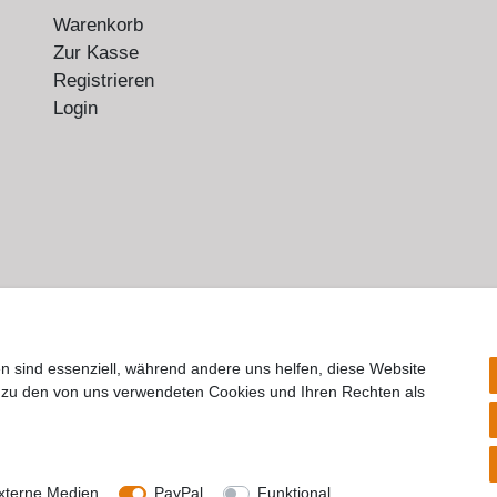
Warenkorb
Zur Kasse
Registrieren
Login
n sind essenziell, während andere uns helfen, diese Website
n zu den von uns verwendeten Cookies und Ihren Rechten als
rrufs­recht
Impressum
Daten­schutz­erklärung
AGB
Kont
© Copyright 2026 | Alle Rechte vorbehalten.
xterne Medien
PayPal
Funktional