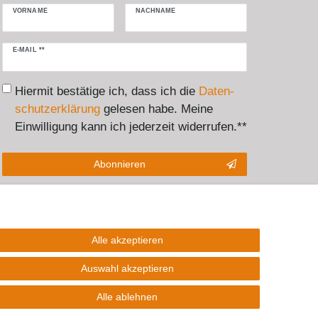
VORNAME
NACHNAME
Newsletter
E-MAIL **
Honig
Hiermit bestätige ich, dass ich die
Daten­
schutz­erklärung
gelesen habe. Meine
Einwilligung kann ich jederzeit widerrufen.**
Abonnieren
** Hierbei handelt es sich um ein Pflichtfeld.
Alle akzeptieren
akt
Auswahl akzeptieren
Alle ablehnen