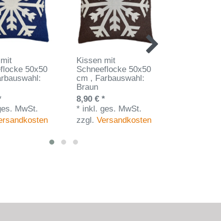
 mit
Kissen mit
Kissen mit
flocke 50x50
Schneeflocke 50x50
50x50 cm
,
arbauswahl:
cm
, Farbauswahl:
Farbauswah
Braun
8,90 € *
*
8,90 € *
*
inkl. ges
 ges. MwSt.
*
inkl. ges. MwSt.
zzgl.
Vers
ersandkosten
zzgl.
Versandkosten