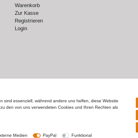
Warenkorb
Zur Kasse
Registrieren
Login
n sind essenziell, während andere uns helfen, diese Website
n zu den von uns verwendeten Cookies und Ihren Rechten als
rrufs­recht
Impressum
Daten­schutz­erklärung
AGB
Kont
© Copyright 2026 | Alle Rechte vorbehalten.
xterne Medien
PayPal
Funktional