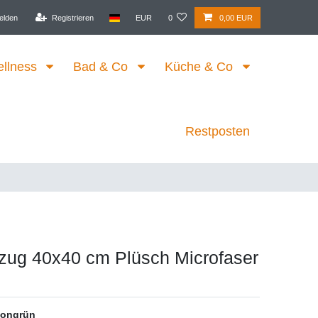
elden
Registrieren
EUR
0
0,00 EUR
ellness
Bad & Co
Küche & Co
Restposten
zug 40x40 cm Plüsch Microfaser
ongrün