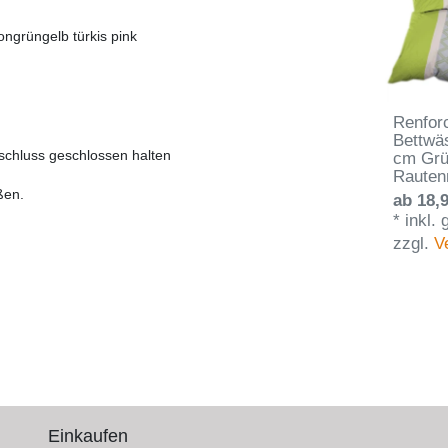
ongrüngelb türkis pink
Renfor
Bettwä
schluss geschlossen halten
cm Grü
Rauten
ßen.
ab 18,9
*
inkl.
zzgl.
V
Einkaufen