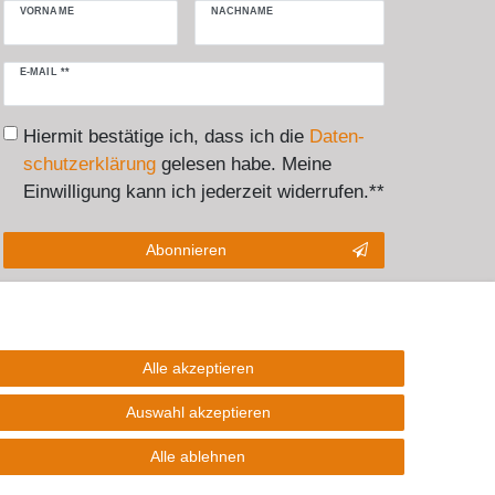
VORNAME
NACHNAME
Newsletter
E-MAIL **
Honig
Hiermit bestätige ich, dass ich die
Daten­
schutz­erklärung
gelesen habe. Meine
Einwilligung kann ich jederzeit widerrufen.**
Abonnieren
** Hierbei handelt es sich um ein Pflichtfeld.
Alle akzeptieren
akt
Auswahl akzeptieren
Alle ablehnen