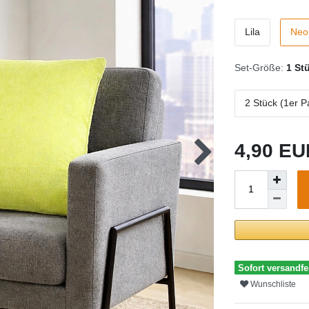
Lila
Neo
Set-Größe:
1 St
2 Stück (1er P
4,90 E
Sofort versandfer
Wunschliste