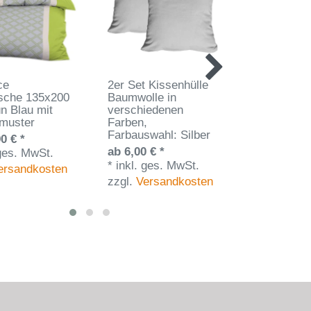
ce
2er Set Kissenhülle
2er Set Ki
sche 135x200
Baumwolle in
Baumwolle 
n Blau mit
verschiedenen
verschied
muster
Farben
,
Farben
,
Farbauswahl: Silber
Farbauswa
0 € *
Anthrazit
ab 6,00 € *
 ges. MwSt.
ab 6,00 € *
*
inkl. ges. MwSt.
ersandkosten
*
inkl. ges
zzgl.
Versandkosten
zzgl.
Vers