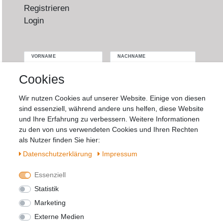
Registrieren
Login
VORNAME
NACHNAME
Cookies
Newsletter
E-MAIL **
Honig
Wir nutzen Cookies auf unserer Website. Einige von diesen
sind essenziell, während andere uns helfen, diese Website
Hiermit bestätige ich, dass ich die
Daten­
und Ihre Erfahrung zu verbessern. Weitere Informationen
schutz­erklärung
gelesen habe. Meine
zu den von uns verwendeten Cookies und Ihren Rechten
Einwilligung kann ich jederzeit widerrufen.**
als Nutzer finden Sie hier:
Daten­schutz­erklärung
Impressum
Abonnieren
Essenziell
** Hierbei handelt es sich um ein Pflichtfeld.
Statistik
Marketing
Widerrufs­recht
Impressum
Externe Medien