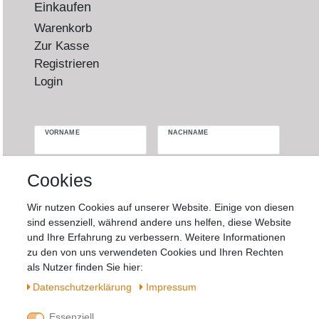
Einkaufen
Warenkorb
Zur Kasse
Registrieren
Login
VORNAME
NACHNAME
Newsletter
E-MAIL **
Cookies
Honig
Wir nutzen Cookies auf unserer Website. Einige von diesen
Hiermit bestätige ich, dass ich die
Daten­
sind essenziell, während andere uns helfen, diese Website
schutz­erklärung
gelesen habe. Meine
und Ihre Erfahrung zu verbessern. Weitere Informationen
Einwilligung kann ich jederzeit widerrufen.**
zu den von uns verwendeten Cookies und Ihren Rechten
als Nutzer finden Sie hier:
Abonnieren
Daten­schutz­erklärung
Impressum
** Hierbei handelt es sich um ein Pflichtfeld.
Essenziell