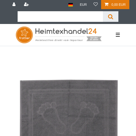
EUR
0,00 EUR
☰