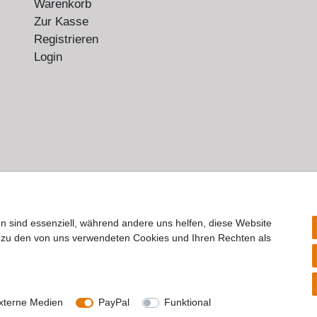
Warenkorb
Zur Kasse
Registrieren
Login
n sind essenziell, während andere uns helfen, diese Website
n zu den von uns verwendeten Cookies und Ihren Rechten als
rrufs­recht
Impressum
Daten­schutz­erklärung
AGB
Kont
© Copyright 2026 | Alle Rechte vorbehalten.
xterne Medien
PayPal
Funktional
Realisierung und Umsetzung by
e
Commerce-factory