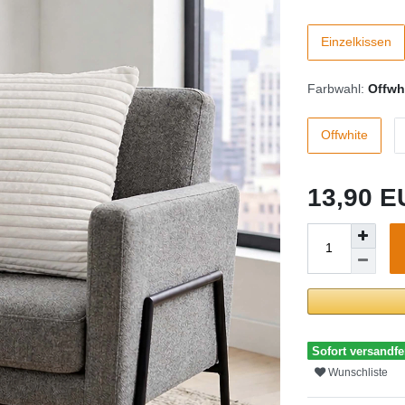
Einzelkissen
Farbwahl:
Offwh
Offwhite
13,90 
Sofort versandfer
Wunschliste