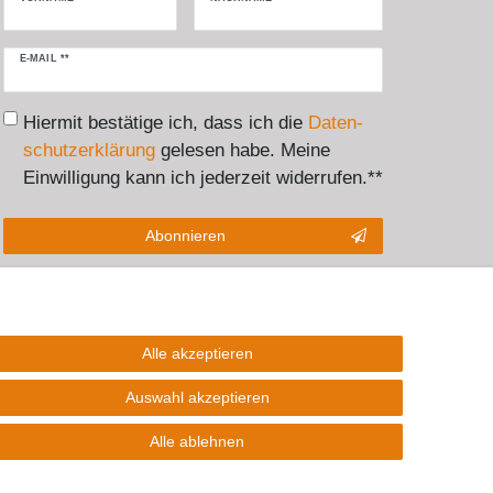
Newsletter
E-MAIL **
Honig
Hiermit bestätige ich, dass ich die
Daten­
schutz­erklärung
gelesen habe. Meine
Einwilligung kann ich jederzeit widerrufen.**
Abonnieren
** Hierbei handelt es sich um ein Pflichtfeld.
Alle akzeptieren
akt
Auswahl akzeptieren
Alle ablehnen