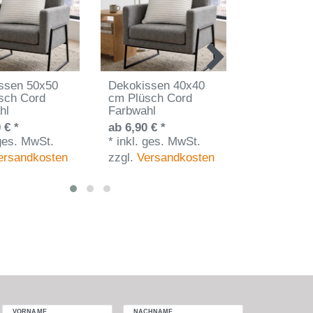
ssen 50x50
Dekokissen 40x40
Premium
sch Cord
cm Plüsch Cord
Bettwäsche
hl
Farbwahl
Silber-Grau
Ripp-Strukt
 € *
ab 6,90 € *
135x200 c
 ges. MwSt.
*
inkl. ges. MwSt.
21,90 € *
ersandkosten
zzgl.
Versandkosten
*
inkl. ges
zzgl.
Vers
VORNAME
NACHNAME