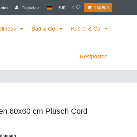
elden
Registrieren
EUR
0
0,00 EUR
ellness
Bad & Co
Küche & Co
Restposten
en 60x60 cm Plüsch Cord
elkissen