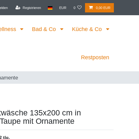
elden
Registrieren
EUR
0
0,00 EUR
ellness
Bad & Co
Küche & Co
Restposten
rnamente
ttwäsche 135x200 cm in
 Taupe mit Ornamente
2 tlg.