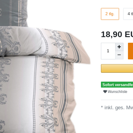
2 tlg.
4 t
18,90 
Sofort versandfer
Wunschliste
* inkl. ges. Mw