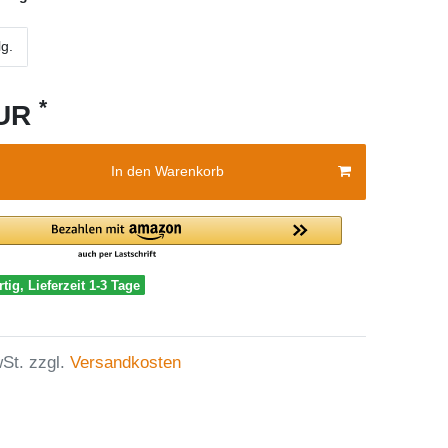
lg.
*
EUR
In den Warenkorb
tig, Lieferzeit 1-3 Tage
St. zzgl.
Versandkosten