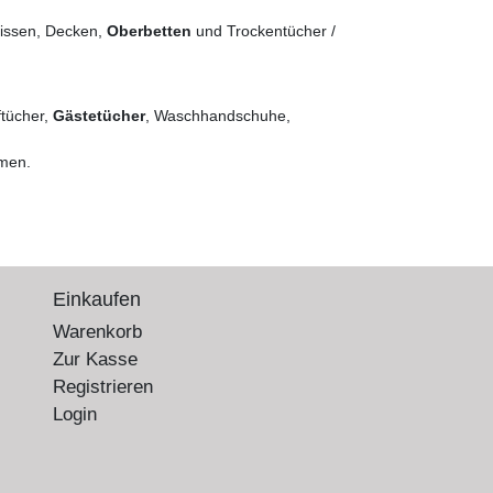
kissen, Decken,
Oberbetten
und Trockentücher /
ftücher,
Gästetücher
, Waschhandschuhe,
mmen.
Einkaufen
Warenkorb
Zur Kasse
Registrieren
Login