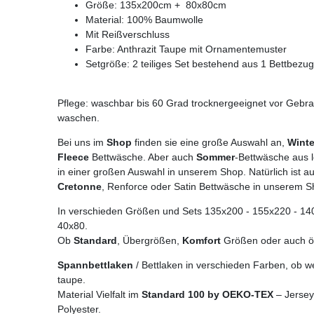
Größe: 135x200cm + 80x80cm
Material: 100% Baumwolle
Mit Reißverschluss
Farbe: Anthrazit Taupe mit Ornamentemuster
Setgröße: 2 teiliges Set bestehend aus 1 Bettbezu
Pflege: waschbar bis 60 Grad trocknergeeignet vor Gebr
waschen.
Bei uns im
Shop
finden sie eine große Auswahl an,
Winte
Fleece
Bettwäsche. Aber auch
Sommer
-Bettwäsche aus 
in einer großen Auswahl in unserem Shop. Natürlich ist au
Cretonne
, Renforce oder Satin Bettwäsche in unserem 
In verschieden Größen und Sets 135x200 - 155x220 - 140x2
40x80.
Ob
Standard
, Übergrößen,
Komfort
Größen oder auch ö
Spannbettlaken
/ Bettlaken in verschieden Farben, ob we
taupe.
Material Vielfalt im
Standard 100 by OEKO-TEX
– Jersey
Polyester.