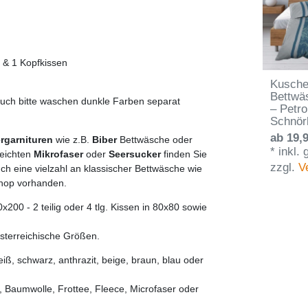
g & 1 Kopfkissen
Kusche
Bettwä
auch bitte waschen dunkle Farben separat
– Petro
Schnör
ab 19,9
rgarnituren
wie z.B.
Biber
Bettwäsche oder
*
inkl.
leichten
Mikrofaser
oder
Seersucker
finden Sie
zzgl.
V
ch eine vielzahl an klassischer Bettwäsche wie
Shop vorhanden.
00 - 2 teilig oder 4 tlg. Kissen in 80x80 sowie
sterreichische Größen.
iß, schwarz, anthrazit, beige, braun, blau oder
, Baumwolle, Frottee, Fleece, Microfaser oder