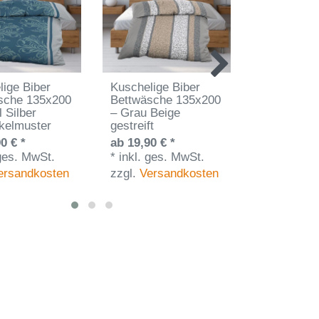
lige Biber
Kuschelige Biber
Kuschelige
sche 135x200
Bettwäsche 135x200
Bettwäsch
l Silber
– Grau Beige
Anthrazit T
kelmuster
gestreift
Gestreift
0 € *
ab 19,90 € *
ab 17,90 €
 ges. MwSt.
*
inkl. ges. MwSt.
*
inkl. ges
ersandkosten
zzgl.
Versandkosten
zzgl.
Vers