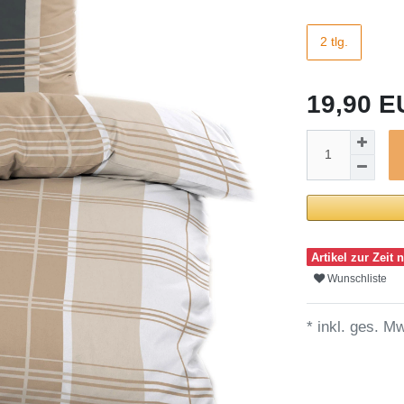
2 tlg.
19,90 
Artikel zur Zeit n
Wunschliste
* inkl. ges. Mw