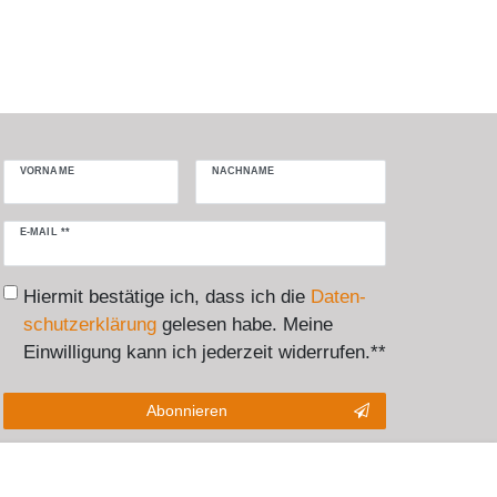
VORNAME
NACHNAME
Newsletter
E-MAIL **
Honig
Hiermit bestätige ich, dass ich die
Daten­
schutz­erklärung
gelesen habe. Meine
Einwilligung kann ich jederzeit widerrufen.**
Abonnieren
** Hierbei handelt es sich um ein Pflichtfeld.