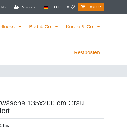
elden
Registrieren
EUR
0
0,00 EUR
ellness
Bad & Co
Küche & Co
Restposten
ttwäsche 135x200 cm Grau
iert
2 tlg.