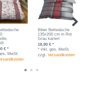
Bettwäsche
Biber Bettwäsche
Biber Bett
0:
135x200 cm in Rot
135x200 c
lle,
Grau kariert
Anthrazit k
iß
18,90 € *
19,90 € *
0 € *
*
inkl. ges. MwSt.
*
inkl. ges
 ges. MwSt.
zzgl.
Versandkosten
zzgl.
Vers
ersandkosten