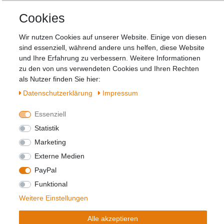
Newsletter
E-MAIL **
Cookies
Honig
Wir nutzen Cookies auf unserer Website. Einige von diesen
Hiermit bestätige ich, dass ich die
Daten­
sind essenziell, während andere uns helfen, diese Website
schutz­erklärung
gelesen habe. Meine
und Ihre Erfahrung zu verbessern. Weitere Informationen
Einwilligung kann ich jederzeit widerrufen.**
zu den von uns verwendeten Cookies und Ihren Rechten
als Nutzer finden Sie hier:
Abonnieren
Daten­schutz­erklärung
Impressum
** Hierbei handelt es sich um ein Pflichtfeld.
Essenziell
Statistik
Marketing
Widerrufs­recht
Impressum
Externe Medien
PayPal
Daten­schutz­erklärung
AGB
Kontakt
Funktional
Weitere Einstellungen
© Copyright 2026 | Alle Rechte vorbehalten.
Alle akzeptieren
Realisierung und Umsetzung by
e
Commerce-factory