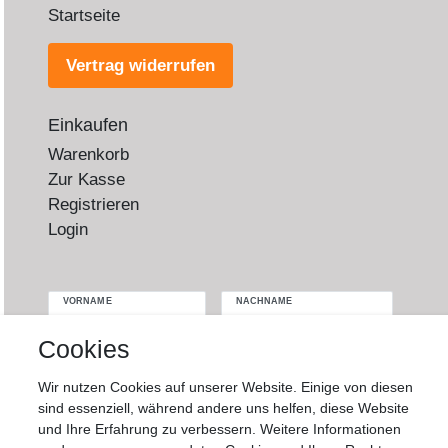
Startseite
Vertrag widerrufen
Einkaufen
Warenkorb
Zur Kasse
Registrieren
Login
VORNAME
NACHNAME
Cookies
Newsletter
E-MAIL **
Honig
Wir nutzen Cookies auf unserer Website. Einige von diesen
sind essenziell, während andere uns helfen, diese Website
Hiermit bestätige ich, dass ich die
Daten­
und Ihre Erfahrung zu verbessern. Weitere Informationen
schutz­erklärung
gelesen habe. Meine