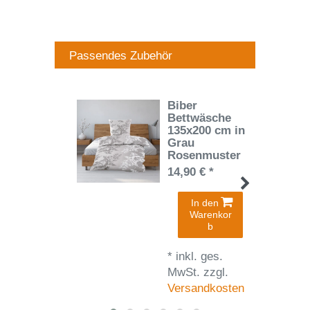
Passendes Zubehör
Biber
Bettwäsche
135x200 cm in
Grau
Rosenmuster
14,90 € *
In den
Warenkor
b
*
inkl. ges.
MwSt.
zzgl.
Versandkosten