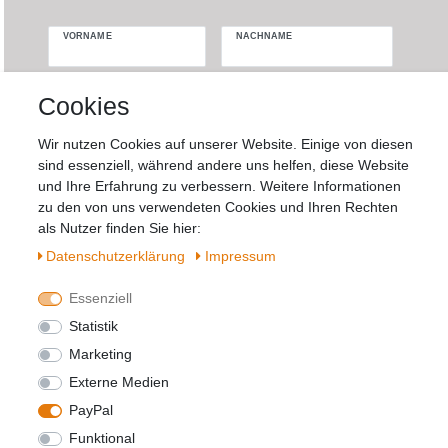
VORNAME
NACHNAME
Newsletter
E-MAIL **
Cookies
Honig
Wir nutzen Cookies auf unserer Website. Einige von diesen
Hiermit bestätige ich, dass ich die
Daten­
sind essenziell, während andere uns helfen, diese Website
schutz­erklärung
gelesen habe. Meine
und Ihre Erfahrung zu verbessern. Weitere Informationen
Einwilligung kann ich jederzeit widerrufen.**
zu den von uns verwendeten Cookies und Ihren Rechten
als Nutzer finden Sie hier:
Abonnieren
Daten­schutz­erklärung
Impressum
** Hierbei handelt es sich um ein Pflichtfeld.
Essenziell
Statistik
Widerrufs­recht
Impressum
Marketing
Externe Medien
PayPal
Daten­schutz­erklärung
AGB
Kontakt
Funktional